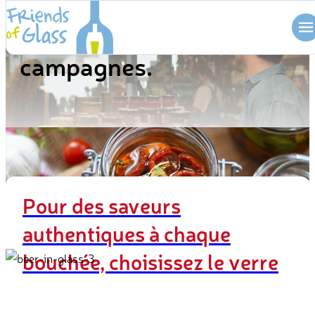
Skip
Découvrez nos dernières
to
content
campagnes.
Pour des saveurs
authentiques à chaque
bouchée, choisissez le verre
En savoir plus