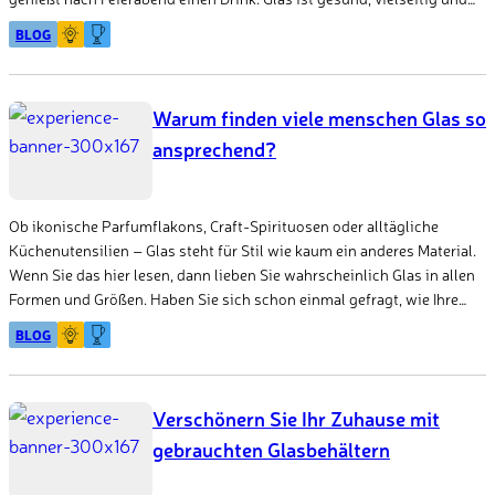
vor allem nachhaltig: Es ist das einzige Verpackungsmaterial, das
BLOG
unendlich oft recycelt werden kann. Außerdem lassen sich
Glasbehälter wiederverwenden und wiederbefüllen. Was können wir
also alles mit diesem Verpackungsmaterial anstellen, nachdem es
Warum finden viele menschen Glas so
seinen ursprünglichen Zweck erfüllt hat?
ansprechend?
Ob ikonische Parfumflakons, Craft-Spirituosen oder alltägliche
Küchenutensilien – Glas steht für Stil wie kaum ein anderes Material.
Wenn Sie das hier lesen, dann lieben Sie wahrscheinlich Glas in allen
Formen und Größen. Haben Sie sich schon einmal gefragt, wie Ihre
Lieblingsprodukte ganz bewusst auf Glas setzen, um die eigene
BLOG
Markenidentität zu vermitteln und sich im Supermarktregal von
anderen Produkten abzuheben? Tina Tarpinian, Marketingexpertin bei
La Fermière, drückt es so aus: „Wir lassen unsere ikonischen
Verschönern Sie Ihr Zuhause mit
Verpackungen für uns sprechen.“
gebrauchten Glasbehältern