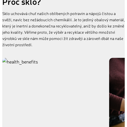
Proč sklo?
Sklo uchovává chuť našich oblíbených potravin a nápojů čistou a
svěží, navíc bez nežádoucích chemikálií. Je to jediný obalový materiál,
který je inertní a donekonečna recyklovatelný, aniž by došlo ke změně
jeho kvality. Věříme proto, že výběr a recyklace většího množství
výrobků ve skle nám může pomoci žít zdravěji a zároveň dbát na naše
životní prostředí.