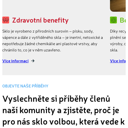
Zdravotní benefity
Be
Sklo je vyrobeno z přírodních surovin – písku, sody,
Díky recy
vápence a dále z vytříděného skla – je inertní, netoxické a
plnění se 
nepotřebuje žádné chemikálie ani plastové vrstvy, aby
výroby, c
chránilo to, co je v něm uzavřeno.
skla.
Více informací
Více info
OBJEVTE NAŠE PŘÍBĚHY
Vyslechněte si příběhy členů
naší komunity a zjistěte, proč je
pro nás sklo volbou, která vede k