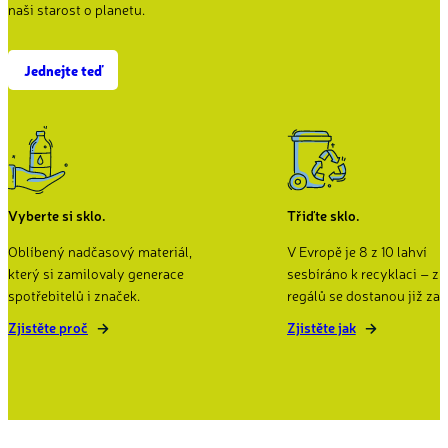
naši starost o planetu.
Jednejte teď
Vyberte si sklo.
Třiďte sklo.
Oblíbený nadčasový materiál,
V Evropě je 8 z 10 lahví
který si zamilovaly generace
sesbíráno k recyklaci – zp
spotřebitelů i značek.
regálů se dostanou již za 
Zjistěte proč
Zjistěte jak