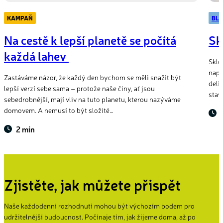
KAMPAŇ
BL
Na cestě k lepší planetě se počítá
Sk
každá lahev
Sklo
napr
Zastáváme názor, že každý den bychom se měli snažit být
deli
lepší verzí sebe sama – protože naše činy, ať jsou
stav
sebedrobnější, mají vliv na tuto planetu, kterou nazýváme
domovem. A nemusí to být složité…
2 min
Zjistěte, jak můžete přispět
Naše každodenní rozhodnutí mohou být výchozím bodem pro
udržitelnější budoucnost. Počínaje tím, jak žijeme doma, až po