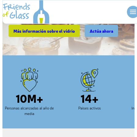
planeta.
Skip
to
content
Más información sobre el vidrio
Actúa ahora
10M+
14+
Personas alcanzadas al año de
Países activos
Ing
media