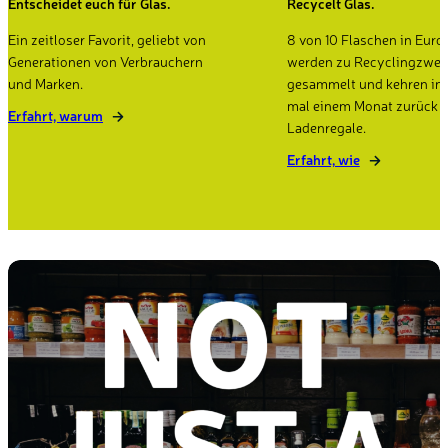
Entscheidet euch für Glas.
Recycelt Glas.
Ein zeitloser Favorit, geliebt von
8 von 10 Flaschen in Euro
Generationen von Verbrauchern
werden zu Recyclingzwe
und Marken.
gesammelt und kehren in 
mal einem Monat zurück i
Erfahrt, warum
Ladenregale.
Erfahrt, wie