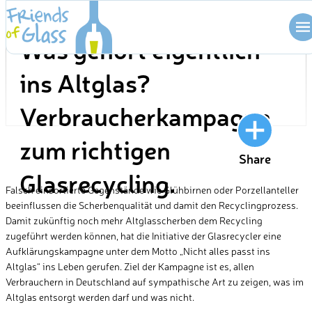
Skip
BLOG
to
Was gehört eigentlich
content
ins Altglas?
Verbraucherkampagne
zum richtigen
Share
Glasrecycling.
Falsch einsortierte Gegenstände wie Glühbirnen oder Porzellanteller
beeinflussen die Scherbenqualität und damit den Recyclingprozess.
Damit zukünftig noch mehr Altglasscherben dem Recycling
zugeführt werden können, hat die Initiative der Glasrecycler eine
Aufklärungskampagne unter dem Motto „Nicht alles passt ins
Altglas“ ins Leben gerufen. Ziel der Kampagne ist es, allen
Verbrauchern in Deutschland auf sympathische Art zu zeigen, was im
Altglas entsorgt werden darf und was nicht.