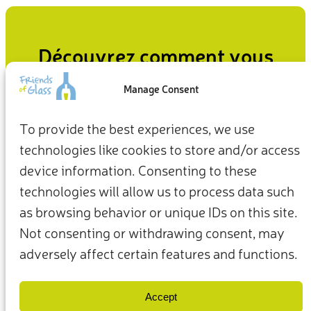
Découvrez comment vous
pouvez avoir un impact
Manage Consent
Qu’il s’agisse de la façon dont nous vivons à la maison ou
To provide the best experiences, we use
agissons pour la planète, nos choix quotidiens peuvent être
technologies like cookies to store and/or access
le point de départ d’un avenir plus durable.
device information. Consenting to these
Agissez maintenant
technologies will allow us to process data such
as browsing behavior or unique IDs on this site.
Not consenting or withdrawing consent, may
adversely affect certain features and functions.
Conditions générales d’utilisation
Politique de confidentialité
Nos membres et partenaires
Nous contacter
Accept