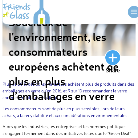
Skip
BLOG
to
Soucieux de
content
l’environnement, les
consommateurs
européens achètent de
Share
plus en plus
Plus de 50 % des consommateurs achètent plus de produits dans des
emballages en verre qu’en 2016, et 9 sur 10 recommandent le verre
d’emballages en verre
comme le meilleur emballage.
Les consommateurs sont de plus en plus sensibles, lors de leurs
achats, à la recyclabilité et aux considérations environnementales.
Alors que les industries, les entreprises et les hommes politiques
s’engagent fermement dans des initiatives telles que le “Green Deal”