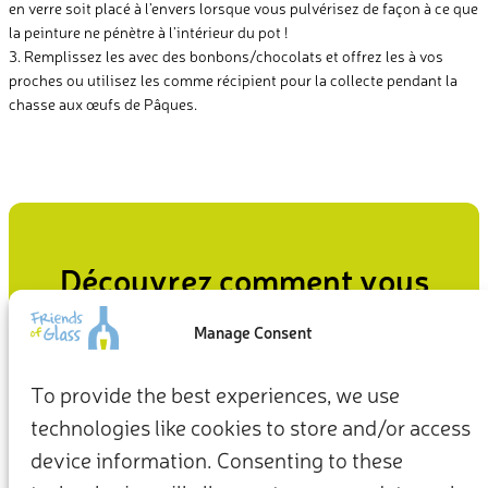
en verre soit placé à l’envers lorsque vous pulvérisez de façon à ce que
la peinture ne pénètre à l’intérieur du pot !
3. Remplissez les avec des bonbons/chocolats et offrez les à vos
proches ou utilisez les comme récipient pour la collecte pendant la
chasse aux œufs de Pâques.
Découvrez comment vous
pouvez avoir un impact
Manage Consent
Qu’il s’agisse de la façon dont nous vivons à la maison ou
To provide the best experiences, we use
agissons pour la planète, nos choix quotidiens peuvent être
technologies like cookies to store and/or access
le point de départ d’un avenir plus durable.
device information. Consenting to these
Agissez maintenant