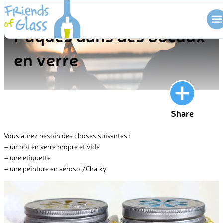
Skip
BLOG
to
Pâques dans des bocaux
content
en verre
Share
Vous aurez besoin des choses suivantes :
– un pot en verre propre et vide
– une étiquette
– une peinture en aérosol/Chalky