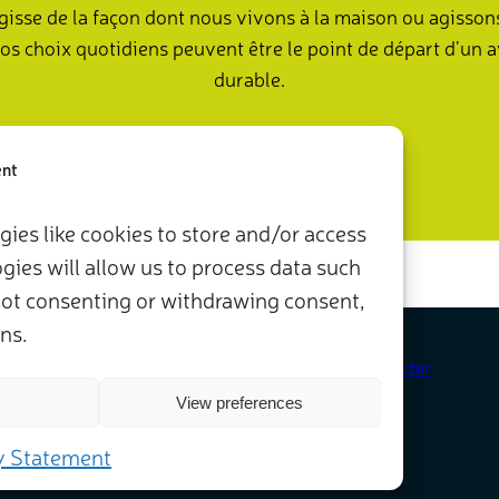
agisse de la façon dont nous vivons à la maison ou agisson
nos choix quotidiens peuvent être le point de départ d’un a
durable.
Agissez maintenant
ent
ies like cookies to store and/or access
ies will allow us to process data such
 Not consenting or withdrawing consent,
ns.
tialité
Nos membres et partenaires
Nous contacter
View preferences
its réservés.
y Statement