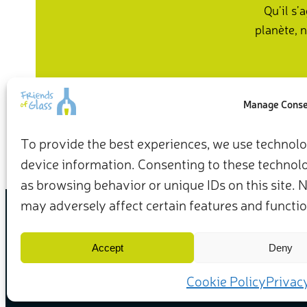
Qu’il s’
planète, 
Manage Cons
To provide the best experiences, we use technolog
device information. Consenting to these technolog
as browsing behavior or unique IDs on this site.
may adversely affect certain features and functio
Conditions générales d’utilisation
Politique de confiden
Accept
Deny
(c) 2025 – Friends of Glass soutenu par la FEVE. Tous dro
Cookie Policy
Privac