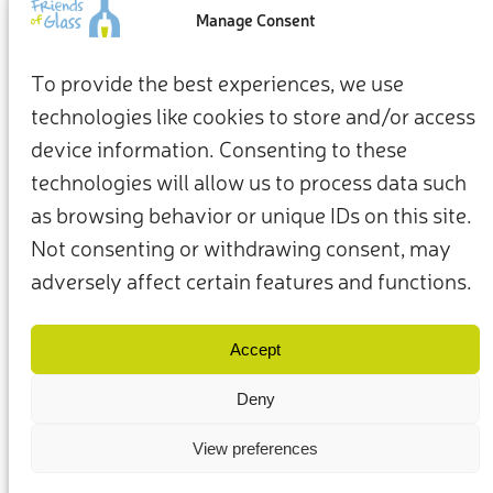
Manage Consent
From how we live at home to how we show up for the
planet, our everyday choices can be the starting point for a
To provide the best experiences, we use
more sustainable future.
technologies like cookies to store and/or access
device information. Consenting to these
Take action now
technologies will allow us to process data such
as browsing behavior or unique IDs on this site.
Not consenting or withdrawing consent, may
adversely affect certain features and functions.
Termini e condizioni
Privacy Policy
I nostri membri e partner
Contattaci
Accept
Deny
View preferences