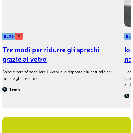
BLOG
BL
Tre modi per ridurre gli sprechi
Io
grazie al vetro
na
Sapete perché scegliere il vetro è la risposta più naturale per
Il ca
ridurre gli sprechi?!
camp
all’
1 min