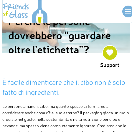
Skip
CAMPAGNA
to
Perché le persone
content
dovrebbero “guardare
oltre l’etichetta”?
Support
È facile dimenticare che il cibo non è solo
fatto di ingredienti.
Le persone amano il cibo, ma quanto spesso ci fermiamo a
considerare anche cosa c’è
al suo esterno
? Il packaging gioca un ruolo
cruciale nel gusto, nella sostenibilità e nella nutrizione
per
cibo e
bevande, ma spesso viene completamente ignorato. Crediamo che le
persone dovrebbero dedicare
tanta
cura e attenzione a
ll’imballaggio