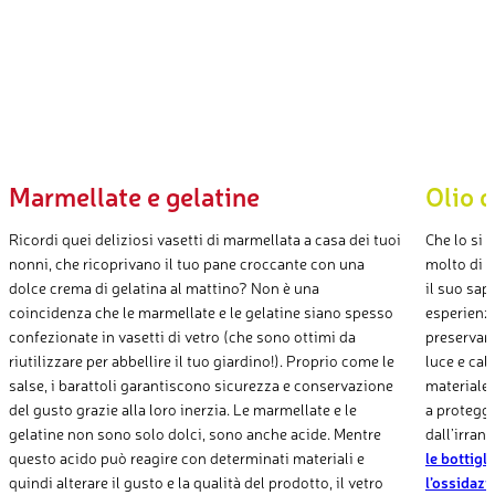
Marmellate e gelatine
Olio d
Ricordi quei deliziosi vasetti di marmellata a casa dei tuoi
Che lo si 
nonni, che ricoprivano il tuo pane croccante con una
molto di c
dolce crema di gelatina al mattino? Non è una
il suo sap
coincidenza che le marmellate e le gelatine siano spesso
esperienza
confezionate in vasetti di vetro (che sono ottimi da
preservare
riutilizzare per abbellire il tuo giardino!). Proprio come le
luce e calo
salse, i barattoli garantiscono sicurezza e conservazione
materiale 
del gusto grazie alla loro inerzia. Le marmellate e le
a protegge
gelatine non sono solo dolci, sono anche acide. Mentre
dall’irran
questo acido può reagire con determinati materiali e
le bottig
quindi alterare il gusto e la qualità del prodotto, il vetro
l’ossidazio