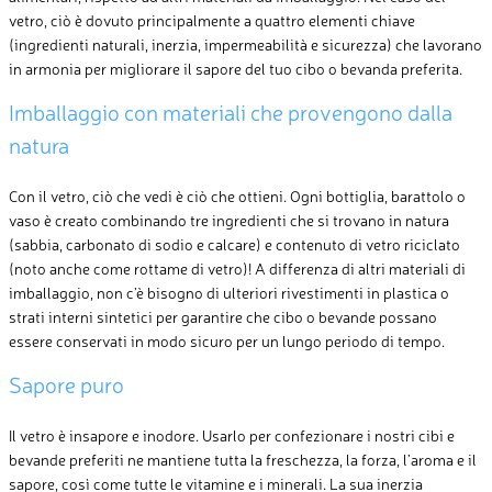
vetro, ciò
è dovuto principalmente a
quattro elementi chiave
(ingredienti naturali, inerzia, impermeabilità e sicurezza) che lavorano
in armonia per migliorare il sapore del tuo cibo o bevanda preferita.
Imballaggi
o
con materiali che provengono dalla
natura
Con il vetro, ciò che vedi è ciò che ottieni. Ogni bottiglia, barattolo o
vaso
è creato
combinando tre ingredienti che si trovano in natura
(sabbia, carbonato di sodio e calcare) e contenuto di vetro riciclato
(noto anche come rottame di vetro)! A differenza di altri materiali di
imballaggio, non c’è bisogno di ulteriori rivestimenti in plastica o
strati interni sintetici per garantire che cibo o bevande possano
essere conservati in modo sicuro per un lungo periodo di tempo.
Sapore
puro
Il vetro è insapore e inodore. Usarlo per confezionare i nostri cibi e
bevande preferiti
ne
mantiene tutta la freschezza, la forza, l’aroma e il
sapore, così come tutte le vitamine e i minerali. La sua inerzia