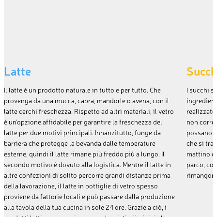
Latte
Succhi
Il latte è un prodotto naturale in tutto e per tutto. Che
I succhi s
provenga da una mucca, capra, mandorle o avena, con il
ingredient
latte cerchi freschezza. Rispetto ad altri materiali, il vetro
realizzato
è un’opzione affidabile per garantire la freschezza del
non corre 
latte per due motivi principali. Innanzitutto, funge da
possano in
barriera che protegge la bevanda dalle temperature
che si tra
esterne, quindi il latte rimane più freddo più a lungo. Il
mattino o 
secondo motivo è dovuto alla logistica. Mentre il latte in
parco, con 
altre confezioni di solito percorre grandi distanze prima
rimangono 
della lavorazione, il latte in bottiglie di vetro spesso
proviene da fattorie locali e può passare dalla produzione
alla tavola della tua cucina in sole 24 ore. Grazie a ciò, i