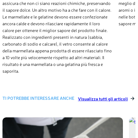
assicura che non ci siano reazioni chimiche, preservando
meglio di a
il sapore dolce. Un altro motivo ha a che fare con il calore.
aromi o il
Le marmellate e le gelatine devono essere confezionate
nelle botti
ancora calde e devono rilasciare rapidamente il loro
sapore mig
calore per ottenere il miglior sapore del prodotto finale.
Realizzato con ingredienti presenti in natura (sabbia,
carbonato di sodio e calcare), il vetro consente al calore
della marmellata appena prodotta di essere rilasciato fino
a 10 volte più velocemente rispetto ad altri materiali. Il
risultato è una marmellata o una gelatina più fresca e
saporita.
TI POTREBBE INTERESSARE ANCHE
Visualizza tutti gli articoli