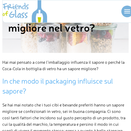
Skip
hanno un sapore
to
content
migliore nel vetro?
Hai mai pensato a come l’imballaggio
influenza il sapore o perché la
Coca-Cola
in bottiglia di vetro
ha un sapore migliore?
In che modo il packaging influi
sce sul
sapore?
Se hai mai notato che i tuoi cibi e bevande preferiti hanno un sapore
migliore se confezionati in vetro, sei in buona compagnia. Ci sono
così tanti fattori che incidono sul gusto percepito di un prodotto, tra
cui la qualità del marchio, la temperatura e persino il modo in cui
scegli di vivere il momento stesso: pensa a quanto è bello stappare