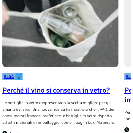
BLOG
BL
Perché il vino si conserva in vetro?
Per
im
Le bottiglie in vetro rappresentano la scelta migliore per gli
amanti del vino. Una nuova ricerca ha mostrato che il 94% dei
Perch
consumatori francesi preferisce le bottiglie in vetro rispetto
lne 
ad altri materiali di imballaggio, come il bag in box. Ma perché
pensiamo al vetro quando pensiamo al vino? Perché