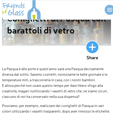
Skip
BLOG
to
Coniglietti di Pasqua con
content
barattoli di vetro
Share
La Pasqua è alle porte e quest’anno sarà una Pasqua decisamente
diversa dal solito. Saremo costretti, nonostante le belle giornate e le
temperature miti, a trascorrerla in casa, con i nostri bambini.
E allora perché non usare questo tempo per dare libero sfogo alla
creatività, magari riutilizzando i vasetti di vetro che, ne siamo sicuri,
ciascuno di noi ha conservato nella sua dispensa?
Possiamo, per esempio, realizzare dei coniglietti di Pasqua in vari
colori utilizzando i vasetti trasparenti, dopo aver rimosso le etichette.