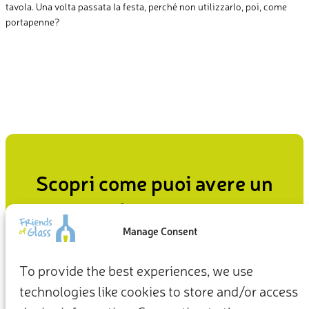
tavola. Una volta passata la festa, perché non utilizzarlo, poi, come
portapenne?
Scopri come puoi avere un
impatto
Manage Consent
Dal modo in cui viviamo in casa al modo in cui ci
comportiamo nei confronti del pianeta, le nostre scelte
To provide the best experiences, we use
quotidiane possono essere il punto di partenza per un
technologies like cookies to store and/or access
futuro più sostenibile.