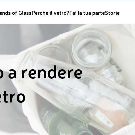
iends of Glass
Perché il vetro?
Fai la tua parte
Storie
o a rendere
etro