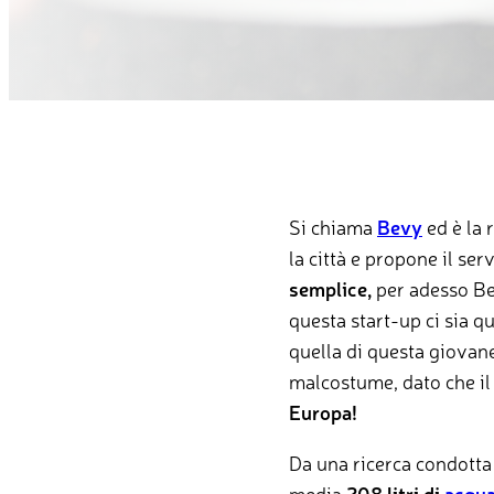
Si chiama
Bevy
ed è la 
la città e propone il ser
semplice,
per adesso Bev
questa start-up ci sia qu
quella di questa giovane
malcostume, dato che i
Europa!
Da una ricerca condotta 
media
208 litri di
acqua