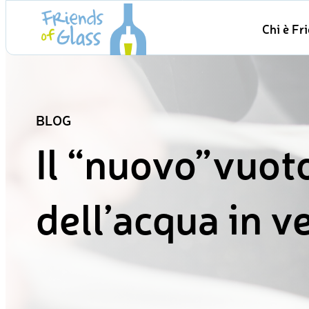
Skip
Chi è Fr
to
content
BLOG
Il “nuovo”vuot
dell’acqua in v