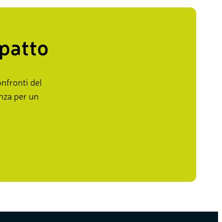
mpatto
nfronti del
enza per un