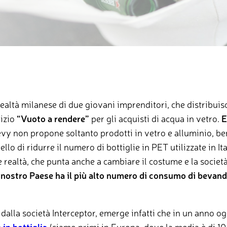
realtà milanese di due giovani imprenditori, che distribui
vizio
“Vuoto a rendere”
per gli acquisti di acqua in vetro.
E
y non propone soltanto prodotti in vetro e alluminio, ben
ello di ridurre il numero di bottiglie in PET utilizzate in It
 realtà, che punta anche a cambiare il costume e la società 
l
nostro Paese ha il più alto numero di consumo di bevand
dalla società Interceptor, emerge infatti che in un anno og
 in bottiglia
(siamo primi in Europa, dove la media è di 106 