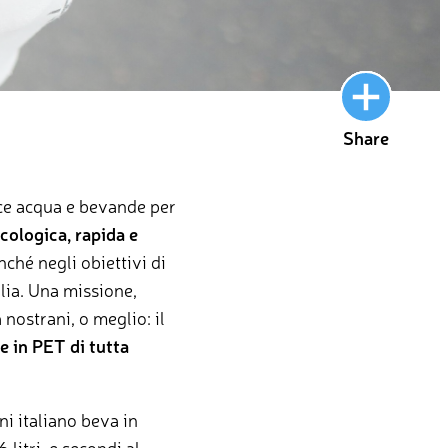
Share
sce acqua e bevande per
cologica, rapida e
ché negli obiettivi di
alia. Una missione,
nostrani, o meglio: il
e in PET di tutta
ni italiano beva in
litri, e secondi al