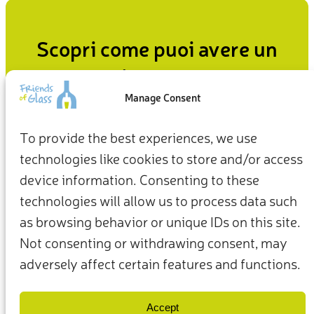
Scopri come puoi avere un
impatto
Manage Consent
Dal modo in cui viviamo in casa al modo in cui ci
comportiamo nei confronti del pianeta, le nostre scelte
To provide the best experiences, we use
quotidiane possono essere il punto di partenza per un
technologies like cookies to store and/or access
futuro più sostenibile.
device information. Consenting to these
Fai la tua parte ora
technologies will allow us to process data such
as browsing behavior or unique IDs on this site.
Not consenting or withdrawing consent, may
adversely affect certain features and functions.
Termini e condizioni
Privacy Policy
I nostri membri e partner
Contattaci
Accept