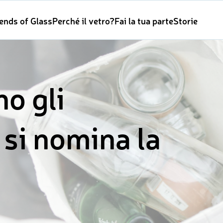
iends of Glass
Perché il vetro?
Fai la tua parte
Storie
o gli
 si nomina la