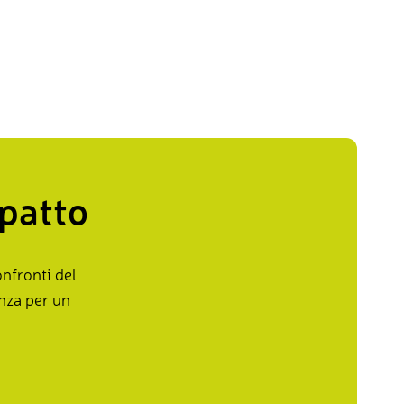
mpatto
nfronti del
enza per un