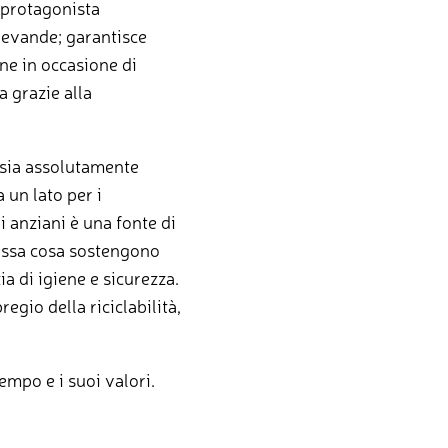
n protagonista
 bevande; garantisce
one in occasione di
a grazie alla
 sia assolutamente
 un lato per i
li anziani è una fonte di
stessa cosa sostengono
a di igiene e sicurezza.
egio della riciclabilità,
empo e i suoi valori.