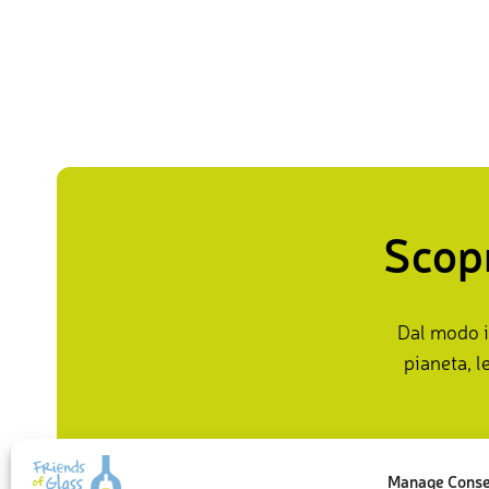
Scopr
Dal modo i
pianeta, l
Manage Cons