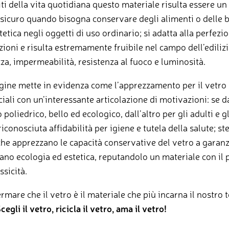
mbiti della vita quotidiana questo materiale risulta essere u
 e sicuro quando bisogna conservare degli alimenti o delle
tetica negli oggetti di uso ordinario; si adatta alla perfezi
zioni e risulta estremamente fruibile nel campo dell’edilizi
a, impermeabilità, resistenza al fuoco e luminosità.
dagine mette in evidenza come l’apprezzamento per il vetro
iali con un’interessante articolazione di motivazioni: se da
 poliedrico, bello ed ecologico, dall’altro per gli adulti e g
riconosciuta affidabilità per igiene e tutela della salute; 
 che apprezzano le capacità conservative del vetro a garanzi
ltano ecologia ed estetica, reputandolo un materiale con il pr
ssicità.
are che il vetro è il materiale che più incarna il nostro t
cegli il vetro, ricicla il vetro, ama il vetro!