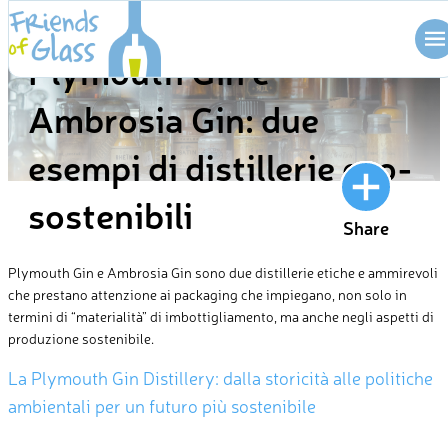
Skip
BLOG
to
Plymouth Gin e
content
Ambrosia Gin: due
esempi di distillerie eco-
sostenibili
Share
Plymouth Gin e Ambrosia Gin sono due distillerie etiche e ammirevoli
che prestano attenzione ai packaging che impiegano, non solo in
termini di “materialità” di imbottigliamento, ma anche negli aspetti di
produzione sostenibile.
La Plymouth Gin Distillery: dalla storicità alle politiche
ambientali per un futuro più sostenibile