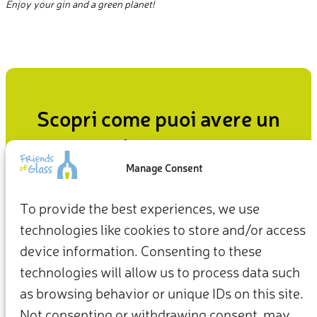
Enjoy your gin and a green planet!
Scopri come puoi avere un
impatto
Manage Consent
Dal modo in cui viviamo in casa al modo in cui ci
comportiamo nei confronti del pianeta, le nostre scelte
To provide the best experiences, we use
quotidiane possono essere il punto di partenza per un
technologies like cookies to store and/or access
futuro più sostenibile.
device information. Consenting to these
Fai la tua parte ora
technologies will allow us to process data such
as browsing behavior or unique IDs on this site.
Not consenting or withdrawing consent, may