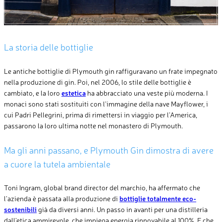
La storia delle bottiglie
Le antiche bottiglie di Plymouth gin raffiguravano un frate impegnato
nella produzione di gin. Poi, nel 2006, lo stile delle bottiglie è
cambiato, e la loro
estetica
ha abbracciato una veste più moderna. I
monaci sono stati sostituiti con l’immagine della nave Mayflower, i
cui Padri Pellegrini, prima di rimettersi in viaggio per l’America,
passarono la loro ultima notte nel monastero di Plymouth.
Ma gli anni passano, e Plymouth Gin dimostra di avere
a cuore la tutela ambientale
Toni Ingram, global brand director del marchio, ha affermato che
l’azienda è passata alla produzione di
bottiglie totalmente eco-
sostenibili
già da diversi anni. Un passo in avanti per una distilleria
dall’etica ammirevole, che impiega energia rinnovabile al 100%. E che