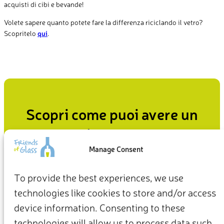
acquisti di cibi e bevande!
Volete sapere quanto potete fare la differenza riciclando il vetro?
Scopritelo
qui
.
Scopri come puoi avere un
impatto
Manage Consent
Dal modo in cui viviamo in casa al modo in cui ci
comportiamo nei confronti del pianeta, le nostre scelte
To provide the best experiences, we use
quotidiane possono essere il punto di partenza per un
technologies like cookies to store and/or access
futuro più sostenibile.
device information. Consenting to these
Fai la tua parte ora
technologies will allow us to process data such