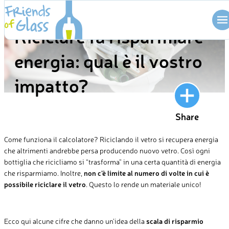
Skip
BLOG
to
Riciclare fa risparmiare
content
energia: qual è il vostro
impatto?
Share
Come funziona il calcolatore? Riciclando il vetro si recupera energia
che altrimenti andrebbe persa producendo nuovo vetro. Così ogni
bottiglia che ricicliamo si “trasforma” in una certa quantità di energia
che risparmiamo. Inoltre,
non c’è limite al numero di volte in cui è
possibile riciclare il vetro
. Questo lo rende un materiale unico!
Ecco qui alcune cifre che danno un’idea della
scala di risparmio