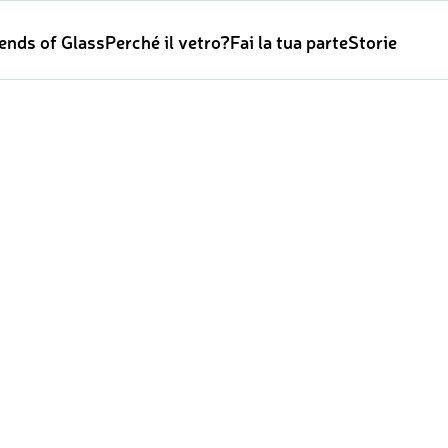
iends of Glass
Perché il vetro?
Fai la tua parte
Storie