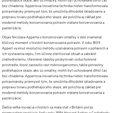
bez chladenia.
Appertova
inovatívna technika nielen transformovala
potravinársky priemysel tým, že umožnila dlhodobé skladovanie a
prepravu tovaru podliehajúceho skaze, ale položila aj základ pre
moderné
metódy konzervovania potravín vrátane konzervovania a
pasterizácie.
Objav Nicolasa Apperta o konzervovaní omáčky v skle znamenal
kľúčový moment v histórii konzervovania potravín. V roku 1809
Appert vyvinul revolučnú metódu uzatvárania potravín v pohároch a
ich vystavenia teplu, čím účinne sterilizoval obsah a zabránil
znehodnoteniu. Utesnené nádoby poskytovali vzduchotesné
prostredie, ktoré zastavilo rast mikroorganizmov, takže potraviny
podliehajúce skaze, ako sú omáčky, mohli byť uchovávané dlhší čas
bez chladenia. Appertova inovatívna technika nielen transformovala
potravinársky priemysel tým, že umožnila dlhodobé skladovanie a
prepravu tovaru podliehajúceho skaze, ale položila aj základ pre
moderné metódy konzervovania potravín vrátane konzervovania a
pasterizácie.
Ďalšia veľká inovácia v histórii sa mala stať v Británii počas
priemyselnej revolúcie, keď v roku 1886 Howard Ashley z Castlefordu