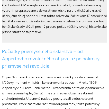
kráľ Ľudovít XIV. a anglická kráľovná Alžbeta I., poverili sklárov, aby
vytvorili prepracované a dekoratívne kúsky na praktické aj okrasné
účely, čím ďalej podporili rast tohto odvetvia. Začiatkom 17. storočia si
benátske remeslo získalo široké uznanie v celom Starom svete – hoci
benátske úrady držali presný proces počas väčšiny svojej histórie ako
prísne strážené tajomstvo.
Počiatky priemyselného sklárstva – od
Appertovho
revolučného objavu až po pokroky
priemyselnej revolúcie
O
bjav Nicolasa
Apperta
o konzervovaní omáčky v skle znamenal
kľúčový moment v histórii konzervovania potravín. V roku 1809
Appert
vyvinul revolučnú metódu uzatvárania potravín v pohároch a
ich vystavenia teplu, čím účinne sterilizoval obsah a zabránil
znehodnoteniu. Utesnené nádoby poskytovali vzduchotesné
prostredie, ktoré zastavilo rast mikroorganizmov, takže potraviny
podliehajúce skaze, ako sú omáčky, mohli byť uchovávané dlhší čas