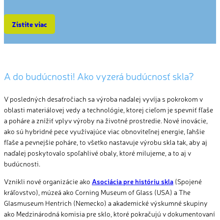
Zistite viac
A do budúcnosti! Ako vyzerá budúcnosť skla?
V posledných desaťročiach sa výroba naďalej vyvíja s pokrokom v
oblasti materiálovej vedy a technológie, ktorej cieľom je
spevniť
fľaše
a poháre a znížiť vplyv výroby na životné prostredie. Nové inovácie,
ako sú hybridné pece využívajúce viac obnoviteľnej energie, ľahšie
fľaše a
pevnejšie
poháre
, to všetko nastavuje výrobu
skla
tak, aby aj
naďalej poskytoval
o
spoľahlivé obaly, ktoré milujeme, a to aj v
budúcnosti.
Vznikli nové organizácie ako
Asociácia pre históriu skla
(Spojené
kráľovstvo), múzeá ako
Corning
Museum
of
Glass
(USA) a
The
Glasmuseum
Hentrich
(Nemecko) a akademické výskumné skupiny
ako Medzinárodná komisia pre sklo, ktoré pokračujú v dokumentovaní