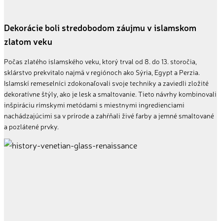
Dekorácie boli stredobodom záujmu v islamskom
zlatom veku
Počas zlatého islamského veku, ktorý trval od 8. do 13. storočia,
sklárstvo prekvitalo najmä v regiónoch ako Sýria, Egypt a Perzia.
Islamskí remeselníci zdokonaľovali svoje techniky a zaviedli zložité
dekoratívne štýly, ako je lesk a smaltovanie. Tieto návrhy kombinovali
inšpiráciu rímskymi metódami s miestnymi ingredienciami
nachádzajúcimi sa v prírode a zahŕňali živé farby a jemné smaltované
a pozlátené prvky.