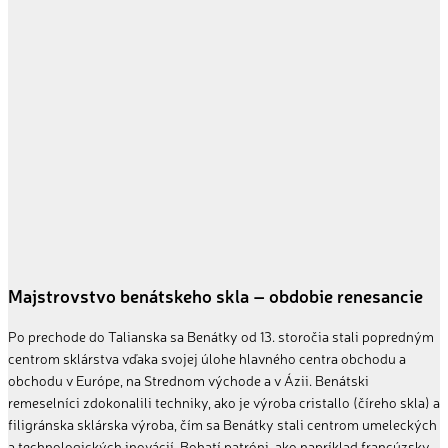
Majstrovstvo benátskeho skla – obdobie renesancie
Po prechode do Talianska sa Benátky od 13. storočia stali popredným
centrom sklárstva vďaka svojej úlohe hlavného centra obchodu a
obchodu v Európe, na Strednom východe a v Ázii. Benátski
remeselníci zdokonalili techniky, ako je výroba
cristallo
(číreho skla) a
filigránska sklárska výroba, čím sa Benátky stali centrom umeleckých
a technologických inovácií. Bohatí patróni, ako napríklad francúzsky