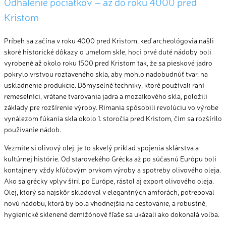
Odhalenie počiatkov – až do roku 4000 pred
Kristom
Príbeh sa začína v roku 4000 pred Kristom, keď archeológovia našli
skoré historické dôkazy o umelom skle, hoci prvé duté nádoby boli
vyrobené až okolo roku 1500 pred Kristom tak, že sa pieskové jadro
pokrylo vrstvou roztaveného skla, aby mohlo nadobudnúť tvar
,
na
uskladnenie produkcie. Dômyselné techniky, ktoré používali raní
remeselníci, vrátane tvarovania jadra a mozaikového skla, položili
základy pre rozšírenie výroby. Rimania spôsobili revolúciu vo výrobe
vynálezom fúkania skla okolo 1. storočia pred Kristom, čím sa rozšírilo
používanie nádob.
Vezmite si olivový olej: je to skvelý príklad spojenia sklárstva a
kultúrnej histórie. Od starovekého Grécka až po súčasnú Európu boli
kontajnery vždy kľúčovým prvkom výroby a spotreby olivového oleja.
Ako sa grécky vplyv šíril po Európe, rástol aj export olivového oleja.
Olej, ktorý sa najskôr skladoval v elegantných amforách, potreboval
novú nádobu, ktorá by bola vhodnejšia na cestovanie, a robustné,
hygienické sklenené demižónové fľaše sa ukázali ako dokonalá voľba.