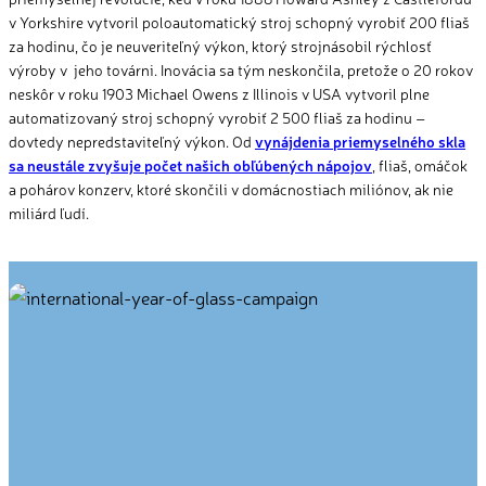
v Yorkshire vytvoril poloautomatický stroj schopný vyrobiť 200 fliaš
za hodinu, čo je neuveriteľný výkon, ktorý strojnásobil rýchlosť
výroby v jeho továrni. Inovácia sa tým neskončila, pretože o 20 rokov
neskôr v roku 1903 Michael Owens z Illinois v USA vytvoril plne
automatizovaný stroj schopný vyrobiť 2 500 fliaš za hodinu –
dovtedy nepredstaviteľný výkon. Od
vynájdenia priemyselného skla
sa neustále zvyšuje počet našich obľúbených nápojov
, fliaš, omáčok
a pohárov konzerv, ktoré skončili v domácnostiach miliónov, ak nie
miliárd ľudí.