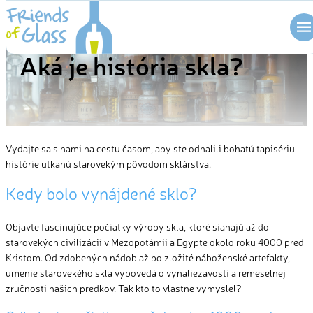
Skip
to
HISTÓRIA SKLA
content
Aká je história skla?
Vydajte sa s nami na cestu časom, aby ste odhalili bohatú tapisériu
histórie utkanú starovekým pôvodom sklárstva.
Kedy bolo vynájdené sklo?
Objavte fascinujúce počiatky výroby skla, ktoré siahajú až do
starovekých civilizácií v Mezopotámii a Egypte okolo roku 4000 pred
Kristom. Od zdobených nádob až po zložité náboženské artefakty,
umenie starovekého skla vypovedá o vynaliezavosti a remeselnej
zručnosti našich predkov. Tak kto to vlastne vymyslel?