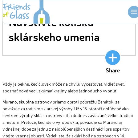
Skip
BLOG
to
Navštívte kolísku
content
sklárskeho umenia
Share
Vždy je pekné, keď človek môže na chvíľu vycestovať, vidieť svet,
spoznať nové veci, skúmať krajiny alebo jednoducho vypnúť.
Murano, skupina ostrovov priamo oproti pobrežiu Benátok, sa
považuje za rodisko sklárskej výroby. Už v 13. storočí obľúbené ako
centrum výroby skla sa ostrovy cítia dodnes zaviazané veľkej tradícii
a histórii. Pretože, keď ide o výrobu skla, považuje sa Murano aj
v dnešnej dobe za jednu z najobľúbenejších destinácií pre expertov
v tejto vzácnej oblasti. Vedeli ste, že sklári boli na ostrovoch v 14.