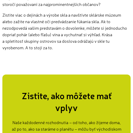
storočí považovaní za najprominentnejších občanov?
Zistite viac o dejinách a výrobe skla a navštívte sklárske múzeum
alebo zažite na vlastné oči predvádzanie fúkania skla. Ak to
nezodpovedá vašim predstavám o dovolenke, môžete si jednoducho
dopriať pohár (alebo fľašu) vína a vychutnať si výhľad. Krása
a spletitosť skupiny ostrovov sa doslova odrážajú v skle tu
vyrobenom. A to stojí za to.
Zistite, ako môžete mať
vplyv
Naše každodenné rozhodnutia – od toho, ako žijeme doma,
až po to, ako sa staráme o planétu – môžu byť východiskom