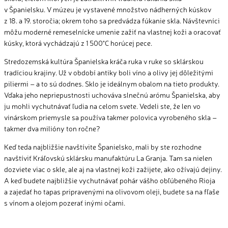
v Španielsku. V múzeu je vystavené množstvo nádherných kúskov
z 18. a 19. storočia; okrem toho sa predvádza fúkanie skla. Návštevníci
môžu moderné remeselnícke umenie zažiť na vlastnej koži a oracovať
kúsky, ktorá vychádzajú z 1 500°C horúcej pece.
Stredozemská kultúra Španielska kráča ruka v ruke so sklárskou
tradíciou krajiny. Už v období antiky boli víno a olivy jej dôležitými
piliermi – a to sú dodnes. Sklo je ideálnym obalom na tieto produkty.
Vďaka jeho nepriepustnosti uchováva slnečnú arómu Španielska, aby
ju mohli vychutnávať ľudia na celom svete. Vedeli ste, že len vo
vinárskom priemysle sa používa takmer polovica vyrobeného skla –
takmer dva milióny ton ročne?
Keď teda najbližšie navštívite Španielsko, mali by ste rozhodne
navštíviť Kráľovskú sklársku manufaktúru La Granja. Tam sa nielen
dozviete viac o skle, ale aj na vlastnej koži zažijete, ako ožívajú dejiny.
A keď budete najbližšie vychutnávať pohár vášho obľúbeného Rioja
a zajedať ho tapas pripravenými na olivovom oleji, budete sa na fľaše
s vínom a olejom pozerať inými očami.