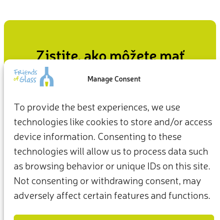
Zistite, ako môžete mať
vplyv
Manage Consent
Naše každodenné rozhodnutia – od toho, ako žijeme doma,
To provide the best experiences, we use
až po to, ako sa staráme o planétu – môžu byť východiskom
technologies like cookies to store and/or access
pre udržateľnejšiu budúcnosť.
device information. Consenting to these
Začnite hneď
technologies will allow us to process data such
as browsing behavior or unique IDs on this site.
Not consenting or withdrawing consent, may
adversely affect certain features and functions.
Podmienky používania
Zásady ochrany osobných údajov