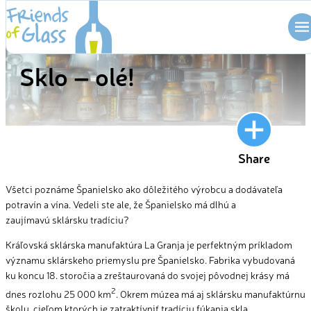
Skip
to
BLOG
content
Sklo – olé!
Share
Všetci poznáme Španielsko ako dôležitého výrobcu a dodávateľa
potravín a vína. Vedeli ste ale, že Španielsko má dlhú a
zaujímavú sklársku tradíciu?
Kráľovská sklárska manufaktúra La Granja je perfektným príkladom
významu sklárskeho priemyslu pre Španielsko. Fabrika vybudovaná
ku koncu 18. storočia a zreštaurovaná do svojej pôvodnej krásy má
2
dnes rozlohu 25 000 km
. Okrem múzea má aj sklársku manufaktúrnu
školu, cieľom ktorých je zatraktívniť tradíciu fúkania skla