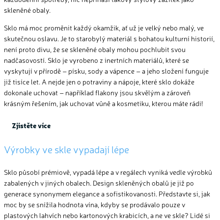
skleněné obaly.
Sklo má moc proměnit každý okamžik, ať už je velký nebo malý, ve
skutečnou oslavu. Je to starobylý materiál s bohatou kulturní historií,
není proto divu, že se skleněné obaly mohou pochlubit svou
nadčasovostí. Sklo je vyrobeno z inertních materiálů, které se
vyskytují v přírodě – písku, sody a vápence – a jeho složení funguje
již tisíce let. A nejde jen o potraviny a nápoje, které sklo dokáže
dokonale uchovat – například flakony jsou skvělým a zároveň
krásným řešením, jak uchovat vůně a kosmetiku, kterou máte rádi!
Zjistěte více
Výrobky
ve
skle
vypadají
lépe
Sklo působí prémiově, vypadá lépe a v regálech vyniká vedle výrobků
zabalených v jiných obalech. Design skleněných obalů je již po
generace synonymem elegance a sofistikovanosti. Představte si, jak
moc by se snížila hodnota vína, kdyby se prodávalo pouze v
plastových lahvích nebo kartonových krabicích, a ne ve skle? Lidé si