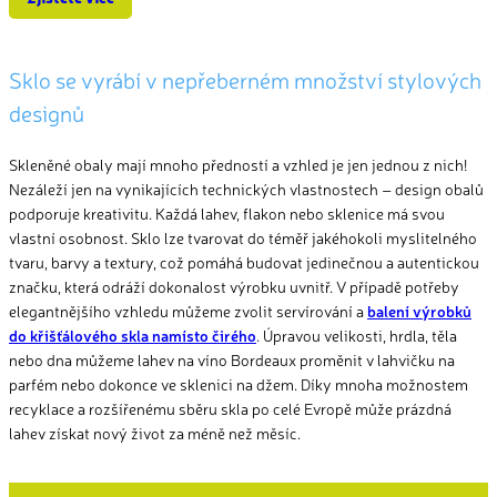
Sklo se vyrábí v nepřeberném množství stylových
designů
Skleněné obaly mají mnoho předností a vzhled je jen jednou z nich!
Nezáleží jen na vynikajících technických
vlastnostech – design
obalů
podporuje kreativitu. Každá lahev, flakon nebo sklenice má svou
vlastní osobnost. Sklo lze tvarovat do téměř jakéhokoli myslitelného
tvaru, barvy a textury, což pomáhá budovat jedinečnou a autentickou
značku, která odráží dokonalost výrobku uvnitř. V případě potřeby
elegantnějšího vzhledu můžeme zvolit servírování a
balení výrobků
do křišťálového skla namísto čirého
. Úpravou velikosti, hrdla, těla
nebo dna můžeme lahev na víno Bordeaux proměnit v lahvičku na
parfém nebo dokonce ve sklenici na džem. Díky mnoha možnostem
recyklace a rozšířenému sběru skla po celé Evropě může prázdná
lahev získat nový život za méně než měsíc.