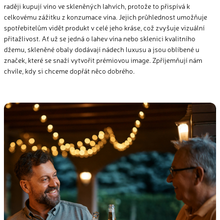
raději kupují víno ve skleněných lahvích, protože to přispívá k
celkovému zážitku z konzumace vína. Jejich průhlednost umožňuje
spotřebitelům vidět produkt v celé jeho kráse, což zvyšuje vizuální
přitažlivost. Ať už se jedná o lahev vína nebo sklenici kvalitního
džemu, skleněné obaly dodávají nádech luxusu a jsou oblíbené u
značek, které se
snaží
vytvořit prémiovou image. Zpříjemňují nám
chvíle, kdy si chceme dopřát něco dobrého.