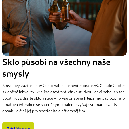
Sklo působí na všechny naše
smysly
Smyslový zážitek, který sklo nabízí, je nepřekonatelný. Chladný dotek
skleněné lahve, zvuk jejího otevírání, cinknutí dvou lahví nebo jen ten
pocit, když držíte sklo v ruce – to vše přispívá k lepšímu zážitku. Tato
hmatová interakce se skleněným obalem zvyšuje vnímání kvality
obsahu a činí jej pro spotřebitele příjemnějším.
Zjistěte více