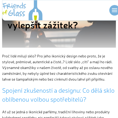
ZÁŽITEK
Skip
Jak může skleněný obal
to
content
vylepšit zážitek?
Proč lidé milují sklo? Pro jeho ikonický design nebo proto, že je
stylové, prémiové, autentické a čisté…? Lidé sklo „cítí“ a mají ho rádi.
Významné okamžiky v našem životě, od svatby až po oslavu nového
zaměstnání, by nebyly úplné bez charakteristického zvuku otevírání
lahve se šampaňským nebo bez cinknutí dvou lahví při přípitku.
Spojení zkušeností a designu: Co dělá sklo
oblíbenou volbou
spotřebitelů
?
Ať už se jedná o ikonické parfémy, tradiční lihoviny nebo produkty
každodenní spotřeby, nic nepřináší takový stylový zážitek jako