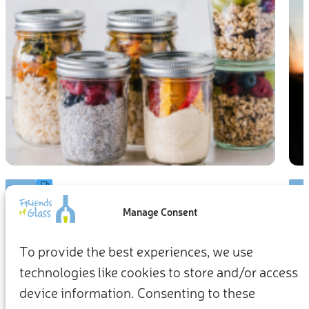
BLOG
BL
Manage Consent
Vybrat si sklo znamená vychutnat si
Ja
chuť
kř
To provide the best experiences, we use
technologies like cookies to store and/or access
Skleněné obaly jsou vyrobeny především ze čtyř složek –
Všech
písku, sody, vápence a recyklovaného skla (střepů). Pokud si
fung
device information. Consenting to these
zvolíme sklo, vybíráme přírodnější alternativu…
podo