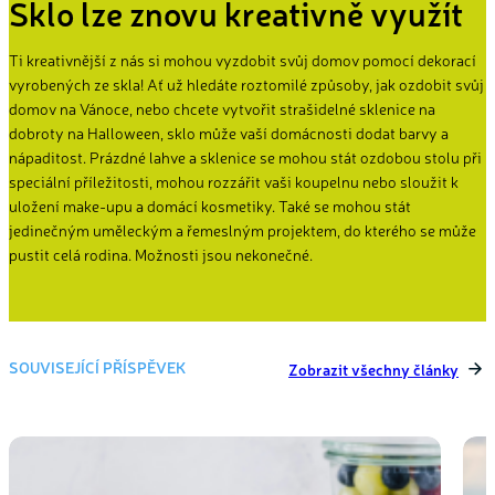
Sklo lze znovu kreativně využít
Ti kreativnější z nás si mohou vyzdobit svůj domov pomocí dekorací
vyrobených ze skla! Ať už hledáte roztomilé způsoby, jak ozdobit svůj
domov na Vánoce, nebo chcete vytvořit strašidelné sklenice na
dobroty na Halloween, sklo může vaší domácnosti dodat barvy a
nápaditost. Prázdné lahve a sklenice se mohou stát ozdobou stolu při
speciální příležitosti, mohou rozzářit vaši koupelnu nebo sloužit k
uložení make-upu a domácí kosmetiky. Také se mohou stát
jedinečným uměleckým a řemeslným projektem, do kterého se může
pustit celá rodina. Možnosti jsou nekonečné.
SOUVISEJÍCÍ PŘÍSPĚVEK
Zobrazit všechny články