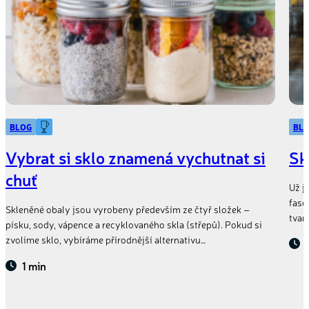
BLOG
BL
Vybrat si sklo znamená vychutnat si
Sk
chuť
Už j
fasc
Skleněné obaly jsou vyrobeny především ze čtyř složek –
tvar
písku, sody, vápence a recyklovaného skla (střepů). Pokud si
zvolíme sklo, vybíráme přírodnější alternativu…
1 min