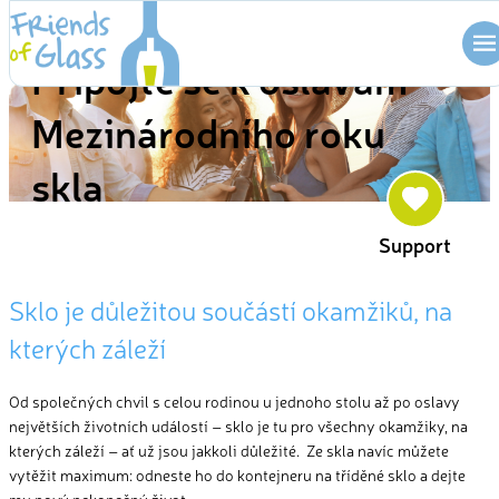
Skip
KAMPAŇ
to
Připojte se k oslavám
content
Mezinárodního roku
skla
Support
Sklo je důležitou součástí okamžiků, na
kterých záleží
Od společných chvil s celou rodinou u jednoho stolu až po oslavy
největších životních událostí – sklo je tu pro všechny okamžiky, na
kterých záleží – ať už jsou jakkoli důležité. Ze skla navíc můžete
vytěžit maximum: odneste ho do kontejneru na tříděné sklo a dejte
mu nový nekonečný život.