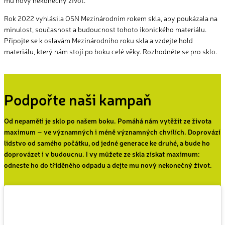
Rok 2022 vyhlásila OSN Mezinárodním rokem skla, aby poukázala na
minulost, současnost a budoucnost tohoto ikonického materiálu.
Připojte se k oslavám Mezinárodního roku skla a vzdejte hold
materiálu, který nám stojí po boku celé věky. Rozhodněte se pro sklo.
Podpořte naši kampaň
Od nepaměti je sklo po našem boku. Pomáhá nám vytěžit ze života
maximum – ve významných i méně významných chvílích. Doprovází
lidstvo od samého počátku, od jedné generace ke druhé, a bude ho
doprovázet i v budoucnu. I vy můžete ze skla získat maximum:
odneste ho do tříděného odpadu a dejte mu nový nekonečný život.