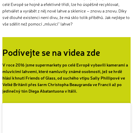
celé Evropě se hojně a efektivně třídí, lze ho úspěšně recyklovat,
přetvářet a vyrábět z něj nové lahve a sklenice – znovu a znovu. Díky
své dlouhé existenci není divu, že má sklo tolik příběhů. Jak nejlépe to
vše sdělit než pomocí „mluvicí“ lahve?
Podívejte se na videa zde
V roce 2016 jsme supermarkety po celé Evropě vybavili kamerami a
mluvícími lahvemi, které namluvily známé osobnosti, jež se hrdě
hlásí k hnutí Friends of Glass, od suchého vtipu Sally Phillipové ve
Velké Británii přes šarm Christopha Beaugranda ve Francii až po
jedinečný tón Diega Abatantuona v Itálii.