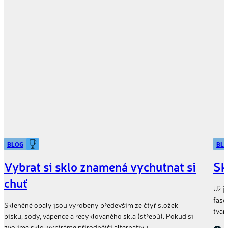
BLOG
BL
Vybrat si sklo znamená vychutnat si
Sk
chuť
Už j
fasc
Skleněné obaly jsou vyrobeny především ze čtyř složek –
tvar
písku, sody, vápence a recyklovaného skla (střepů). Pokud si
zvolíme sklo, vybíráme přírodnější alternativu…