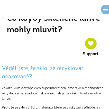
Skip
KAMPAŇ
to
Co kdyby skleněné lahve
content
mohly mluvit?
Support
Věděli jste, že sklo lze recyklovat
opakovaně?
Zákazníkům v evropských supermarketech jsme řekli o možnostech
recyklace a nezávadnosti skla – nechali jsme však mluvit samotné
lahve.
Protože se sklo vyrábí z materiálů, které se vyskytují v přírodě, a v