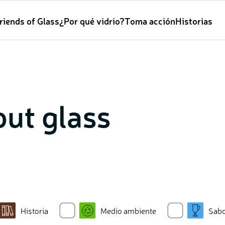
riends of Glass
¿Por qué vidrio?
Toma acción
Historias
ut glass
Historia
Medio ambiente
Sab