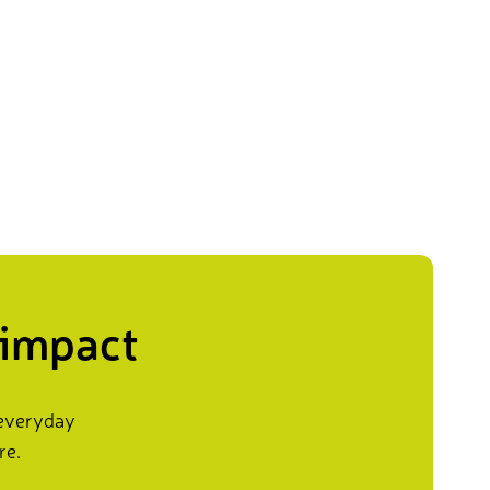
 impact
 everyday
re.