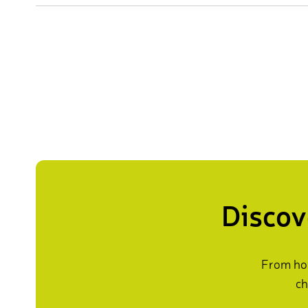
Discov
From how
ch