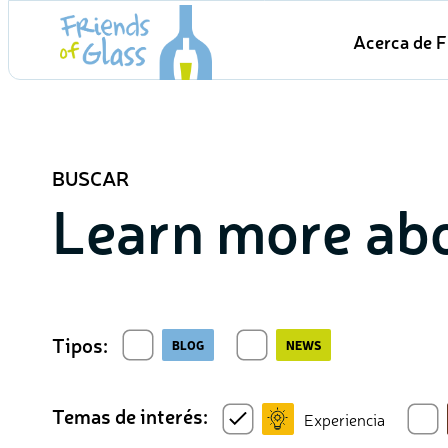
Skip
Acerca de F
to
content
BUSCAR
Learn more abo
Tipos:
BLOG
NEWS
Temas de interés:
Experiencia