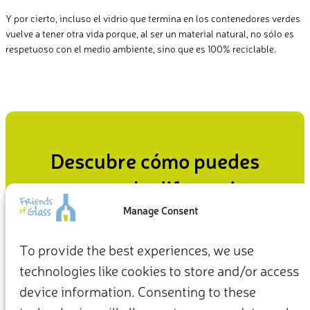
Y por cierto, incluso el vidrio que termina en los contenedores verdes
vuelve a tener otra vida porque, al ser un material natural, no sólo es
respetuoso con el medio ambiente, sino que es 100% reciclable.
Descubre cómo puedes
marcar la diferencia
Manage Consent
Desde cómo vivimos en casa hasta cómo defendemos el
planeta, nuestras decisiones cotidianas pueden ser el punto
To provide the best experiences, we use
de partida de un futuro más sostenible.
technologies like cookies to store and/or access
device information. Consenting to these
Actúa ahora