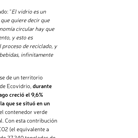
ado: “
El vidrio es un
 que quiere decir que
onomía circular hay que
nto, y esto es
l proceso de reciclado, y
bebidas, infinitamente
se de un territorio
 de Ecovidrio,
durante
lago creció el 9,6%
a que se situó en un
del contenedor verde
l. Con esta contribución
CO2 (el equivalente a
s de 27.240 toneladas de