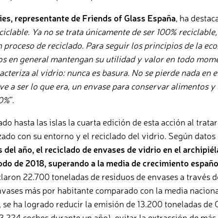
es, representante de Friends of Glass España
, ha destac
iclable. Ya no se trata únicamente de ser 100% reciclable,
 proceso de reciclado. Para seguir los principios de la ec
os en general mantengan su utilidad y valor en todo mome
cteriza al vidrio: nunca es basura. No se pierde nada en e
ve a ser lo que era, un envase para conservar alimentos y 
00%
”.
do hasta las islas la cuarta edición de esta acción al tratar
zado con su entorno y el reciclado del vidrio. Según datos
del año, el reciclado de envases de vidrio en el archipié
odo de 2018, superando a la media de crecimiento español
claron 22.700 toneladas de residuos de envases a través 
envases más por habitante comparado con la media naciona
, se ha logrado reducir la emisión de 13.200 toneladas de 
n 3.224 coches durante un año), evitar la extracción de má