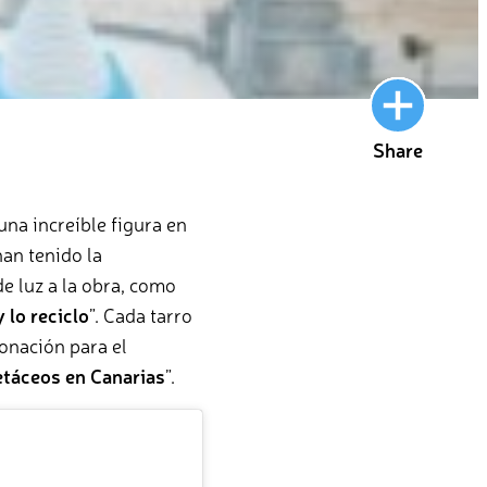
Share
una increíble figura en
han tenido la
e luz a la obra, como
 lo reciclo
”. Cada tarro
onación para el
etáceos en Canarias
”.