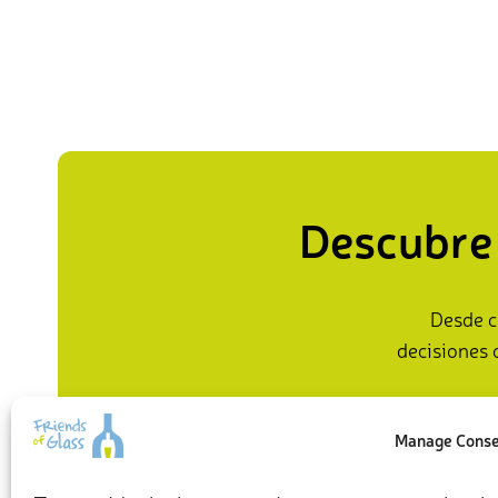
Descubre 
Desde c
decisiones 
Manage Cons