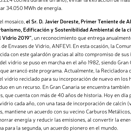
rar 34.050 MWh de energía.
el mosaico,
el Sr. D. Javier Doreste, Primer Teniente de A
banismo, Edificación y Sostenibilidad Ambiental de la ci
l Vidrio 2019”
, un reconocimiento que entrega anualment
s de Envases de Vidrio, ANFEVI. En esta ocasión, la Com
cida con este galardón gracias al alto compromiso de sus 
 del vidrio se puso en marcha en el año 1982, siendo Gran
 que arrancó este programa. Actualmente, la Recicladora d
el vidrio reciclado para su incorporación de nuevo en los 
iduo en un recurso. En Gran Canaria se encuentra también 
as, que cuenta con más de 40 años de historia. Hoy en día
idrio cada año, con una tasa de incorporación de calcín (v
 mantiene un acuerdo con su vecino Carburos Metálicos, 
orrar energía y reducir las emisiones, al convertir la ener
a para la segunda, un acuerdo pionero en el mundo.