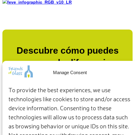
Descubre cómo puedes
marcar la diferencia
Manage Consent
Desde cómo vivimos en casa hasta cómo defendemos el
planeta, nuestras decisiones cotidianas pueden ser el punto
To provide the best experiences, we use
de partida de un futuro más sostenible.
technologies like cookies to store and/or access
device information. Consenting to these
Actúa ahora
technologies will allow us to process data such
as browsing behavior or unique IDs on this site.
Not consenting or withdrawing consent, may