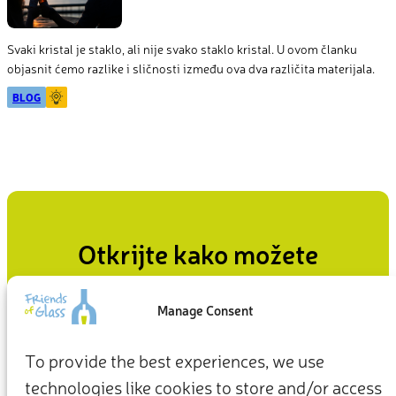
Svaki kristal je staklo, ali nije svako staklo kristal. U ovom članku
objasnit ćemo razlike i sličnosti između ova dva različita materijala.
BLOG
Otkrijte kako možete
ostvariti utjecaj
Manage Consent
Od načina na koji živimo kod kuće do našeg odnosa prema
planetu, naši svakodnevni izbori mogu biti početna točka za
To provide the best experiences, we use
održiviju budućnost.
technologies like cookies to store and/or access