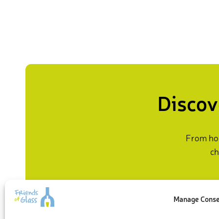
Discov
From how
ch
Manage Cons