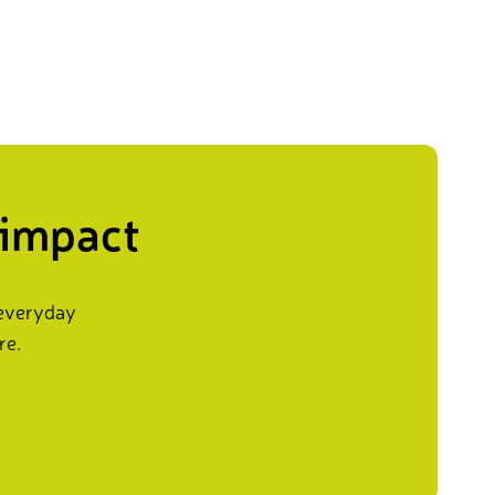
 impact
 everyday
re.