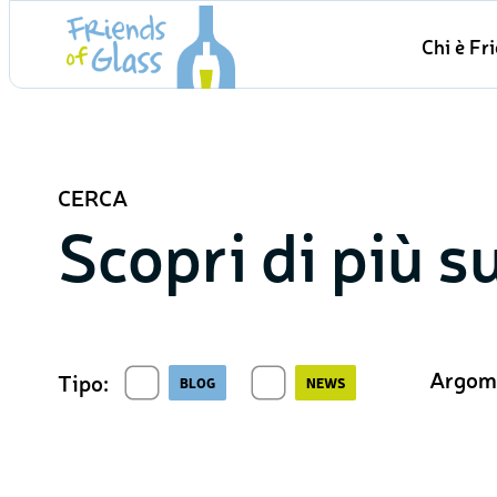
Skip
Chi è Fr
to
content
CERCA
Scopri di più s
Argome
Tipo:
BLOG
NEWS