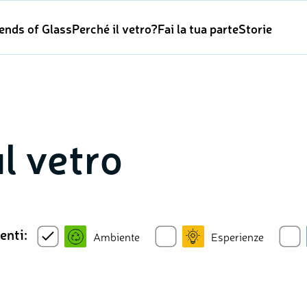
iends of Glass
Perché il vetro?
Fai la tua parte
Storie
ul vetro
nti:
Ambiente
Esperienze