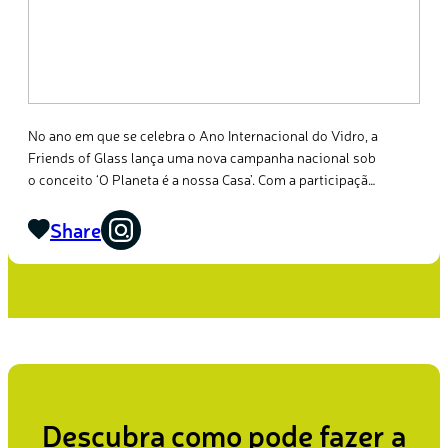
No ano em que se celebra o Ano Internacional do Vidro, a
Friends of Glass lança uma nova campanha nacional sob
o conceito ‘O Planeta é a nossa Casa’. Com a participação
da food stylist @mariajoaoclavel e do apresentador
@joao.montez, a campanha inverte a lógica das House
Share
Tours.
Descubra como pode fazer a